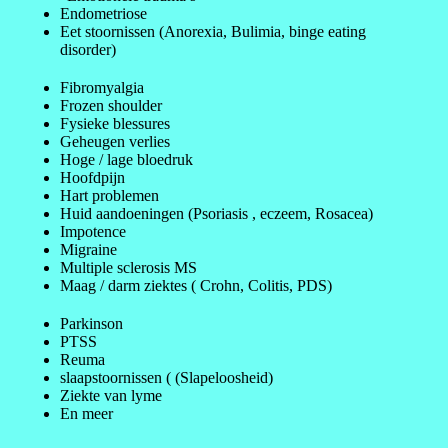
Endometriose
Eet stoornissen (Anorexia, Bulimia, binge eating
disorder)
Fibromyalgia
Frozen shoulder
Fysieke blessures
Geheugen verlies
Hoge / lage bloedruk
Hoofdpijn
Hart problemen
Huid aandoeningen (Psoriasis , eczeem, Rosacea)
Impotence
Migraine
Multiple sclerosis MS
Maag / darm ziektes ( Crohn, Colitis, PDS)
Parkinson
PTSS
Reuma
slaapstoornissen ( (Slapeloosheid)
Ziekte van lyme
En meer