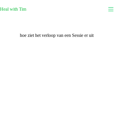
Ga
naar
Heal with Tim
de
inhoud
hoe ziet het verloop van een Sessie er uit