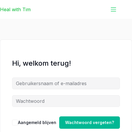
Ga
Ga
Heal with Tim
naar
naar
de
de
inhoud
inhoud
Hi, welkom terug!
Aangemeld blijven
Wachtwoord vergeten?