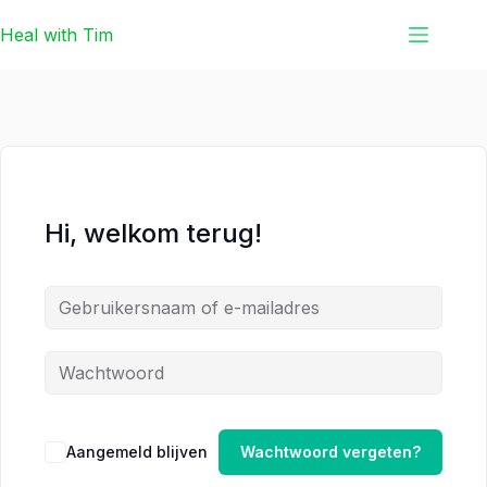
Ga
Ga
Heal with Tim
naar
naar
de
de
inhoud
inhoud
Hi, welkom terug!
Aangemeld blijven
Wachtwoord vergeten?