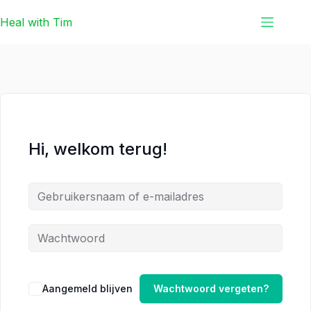
Ga
Ga
Heal with Tim
naar
naar
de
de
inhoud
inhoud
Hi, welkom terug!
Aangemeld blijven
Wachtwoord vergeten?