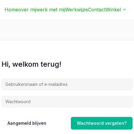
Home
over mij
werk met mij
Werkwijze
Contact
Winkel
Hi, welkom terug!
Aangemeld blijven
Wachtwoord vergeten?