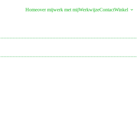
Home
over mij
werk met mij
Werkwijze
Contact
Winkel