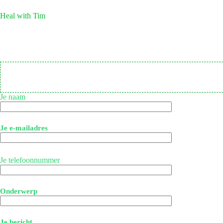
Ga
naar
Heal with Tim
de
inhoud
Je naam
Je e-mailadres
Je telefoonnummer
Onderwerp
Je bericht